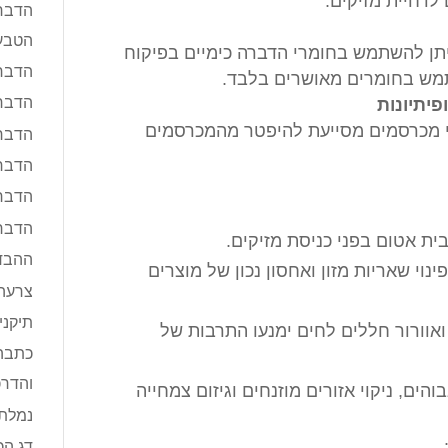
 לדחיית מזיקים.
הדברה
הטבע
תן להשתמש בחומרי הדברה כימיים בפיקוח
הדברה
מש בחומרים מאושרים בלבד.
הדברה
יתיונות
כדי מכרסמים מסייעת להיפטר מהמכרסמים
הדברת
הדברת
הדברת
הדברת
ית אטום בפני כניסת מזיקים.
ההבדל
נוי שאריות מזון ואחסון נכון של מוצרים
צרעה 
תיקני
ואוורור חללים לחים ימנעו התרבות של
כתבה 
והדרכ
הים, ניקוי אזורים מוזנחים וגיזום צמחייה
נמלת
דג הכ