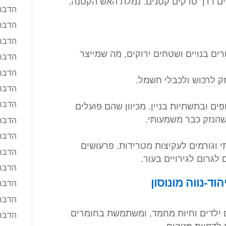
ים דרך סדקים קטנים. נמלת האש הקטנה,
הדברה
הדברה
הדבר
ורים בנויים ושטחים ירוקים, מה שמייצר
הדברה
הדברה
זק לרכוש ולכבלי חשמל.
הדבר
הדבר
ים ובתשתיות בניין. מכיוון שהם פועלים
הנזק כבר משמעותי.
הדבר
הדברה
י וגורמים לעקיצות מטרידות. פרעושים
הדברה
לגרום לגירויים בעור.
הדברה
ד-נווה מונוסון
הדברה
הדברה
ם ילדים וחיות מחמד, ומשתמשת בחומרים
הדברה