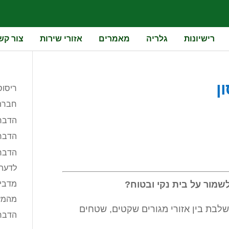
רישיונות
גלריה
מאמרים
אזורי שירות
צור קש
ן
ריסוס
חברת
הדבר
הדבר
הדברת
לדעת ב-
מדביר
 לשמור על בית נקי ובטוח?
מהמזי
משלבת בין אזורי מגורים שקטים, שטחים
הדברת