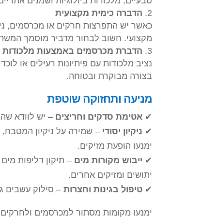
טבעיים, מלכודות ביולוגיות ושמנים אתריים
הדברה כימית מקצועית
כאשר יש התפרצות חרקים או מכרסמים, ני
מקצועי. חשוב לבחור מדביר מוסמך המשת
הדברת מכרסמים באמצעות מלכודות ופ
נציב מלכודות עם פיתיונות רעילים או לו
בצורה מבוקרת ובטוחה.
מניעה ותחזוקה שוטפת
✔
אטימת סדקים וחריצים
– יש לוודא שהב
✔
ניקיון יסודי
– שמירה על ניקיון המטבח, פי
ימנעו הופעת מזיקים.
✔
ייבוש מקורות מים
– תיקון דליפות מים 
יתושים ומזיקים אחרים.
✔
טיפול בגינות וחצרות
– סילוק עשבים גבו
ימנעו מקומות מסתור למכרסמים ולחרקים.