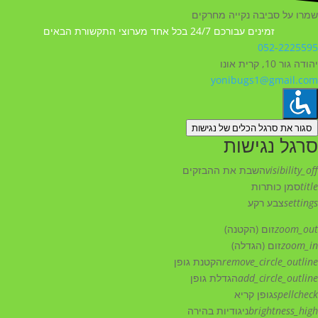
שמרו על סביבה נקייה מחרקים
זמינים עבורכם 24/7 בכל אחד מערוצי התקשורת הבאים
052-2225595
יהודה גור 10, קרית אונו
yonibugs1@gmail.com
סגור את סרגל הכלים של נגישות
סרגל נגישות
visibility_off
השבת את ההבזקים
title
סמן כותרות
settings
צבע רקע
zoom_out
זום (הקטנה)
zoom_in
זום (הגדלה)
remove_circle_outline
הקטנת גופן
add_circle_outline
הגדלת גופן
spellcheck
גופן קריא
brightness_high
ניגודיות בהירה