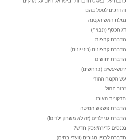
כתבה על "באגס הדברות" בישראל היום על מזיקים
והדרכים לטפל בהם
נמלת האש הקטנה
דג הכסף (זנבזיף)
הדברת קרציות
הדברת קרציונים (כיני יונים)
הדברת יתושים
יתוש-עשים (ברחשים)
עש הקמח ההודי
זבוב החול
חדקונית האורז
הדברת פשפש המיטה
הדברת גני ילדים (זה לא משחק ילדים!)
נכנסים לדירה/עסק חדש?
הדברה לבניין מגורים (וועדי בתים)