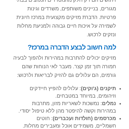
ויתושים הם רק חלק מהמטרדים הנפוצים בבתי
סמן קישורים
font_download
מגורים, בניינים משותפים, משרדים וגינות
פרטיות. הדברת מזיקים מקצועית במרכז חיונית
לאפס
cached
את
לשמירה על איכות חיים גבוהה ולמניעת מחלות
כל
ונזקים לרכוש.
האפשרויות
למה חשוב לבצע הדברה במרכז?
מזיקים יכולים להתרבות במהירות ולהפוך לבעיה
חמורה תוך זמן קצר. מעבר לאי הנוחות שהם
גורמים, הם עלולים גם להזיק לבריאות ולרכוש:
תיקנים (ג’וקים)
: עלולים להפיץ חיידקים
וזיהומים, במיוחד במטבחים.
נמלים
: נמשכות לשאריות מזון, מתרבות
במהירות וקשה להיפטר מהן ללא טיפול יסודי.
מכרסמים (חולדות ועכברים)
: חוטים
חשמליים, משמידים אוכל ומעבירים מחלות.