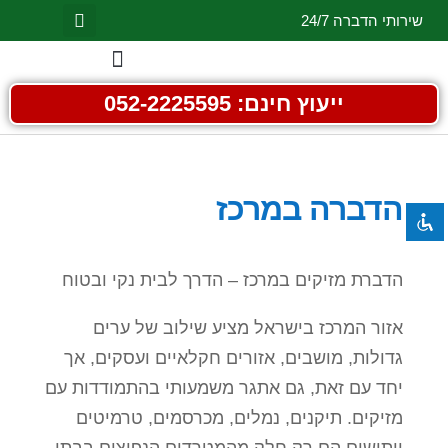
שירותי הדברה 24/7
השבת את ההבזקים
visibility_off
ייעוץ חינם: 052-2225595
סמן כותרות
title
צבע רקע
settings
זום (הקטנה)
הדברה במרכז
zoom_out
זום (הגדלה)
zoom_in
הקטנת גופן
remove_circle_outline
הדברת מזיקים במרכז – הדרך לבית נקי ובטוח
הגדלת גופן
add_circle_outline
אזור המרכז בישראל מציע שילוב של ערים
גופן קריא
spellcheck
גדולות, מושבים, אזורים חקלאיים ועסקים, אך
ניגודיות בהירה
brightness_high
יחד עם זאת, גם אתגר משמעותי בהתמודדות עם
ניגודיות כהה
brightness_low
מזיקים. תיקנים, נמלים, מכרסמים, טרמיטים
הוסף קו תחתון לקישורים
format_underlined