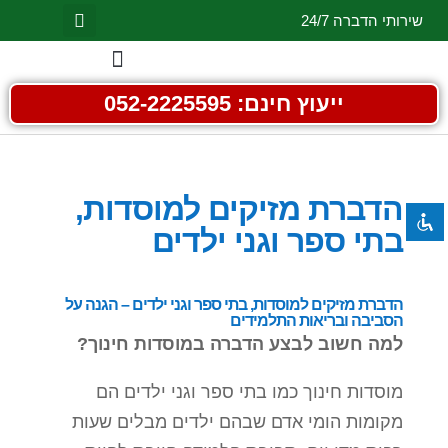
שירותי הדברה 24/7
השבת את ההבזקים
visibility_off
ייעוץ חינם: 052-2225595
סמן כותרות
title
צבע רקע
settings
זום (הקטנה)
הדברת מזיקים למוסדות,
zoom_out
בתי ספר וגני ילדים
זום (הגדלה)
zoom_in
הקטנת גופן
remove_circle_outline
הגדלת גופן
add_circle_outline
הדברת מזיקים למוסדות, בתי ספר וגני ילדים – הגנה על
הסביבה ובריאות התלמידים
גופן קריא
spellcheck
למה חשוב לבצע הדברה במוסדות חינוך?
ניגודיות בהירה
brightness_high
מוסדות חינוך כמו בתי ספר וגני ילדים הם
ניגודיות כהה
brightness_low
מקומות הומי אדם שבהם ילדים מבלים שעות
הוסף קו תחתון לקישורים
format_underlined