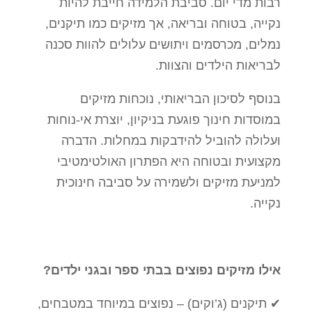
רבות מדי יום. סביבת הלמידה חייבת להיות
סמן קישורים
font_download
נקייה, בטוחה ובריאה, אך מזיקים כמו תיקנים,
נמלים, מכרסמים ויתושים עלולים להוות סכנה
לאפס
cached
את
לבריאות הילדים והצוות.
כל
האפשרויות
בנוסף לסיכון הבריאותי, נוכחות מזיקים
במוסדות חינוך פוגעת בניקיון, יוצרת אי-נוחות
ועלולה להוביל להידבקות במחלות. הדברה
מקצועית ובטוחה היא הפתרון האולטימטיבי
למניעת מזיקים ולשמירה על סביבה חינוכית
נקייה.
אילו מזיקים נפוצים בבתי ספר ובגני ילדים?
✔ תיקנים (ג’וקים) – נפוצים במיוחד במטבחים,