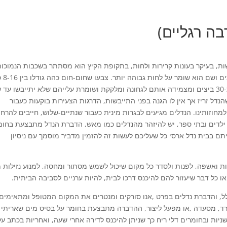
ה רגליים)
ת, בעיקר בעונות קרירות ולחות, בתקופת הקיץ הוא מסתתר בשכבות הנמוכו
שבקרקע מתחת לסלעים, בחו
בתנאים טובים יכול לחיות עד 6 שנים, הנקבה מטילה כ-30 ביצים ומצמידה אותם לגחונה ומלקקת ושומרת עלייהם שלא יתייבשו ע
נדל זריז אך אין לו הגנה בפני התייבשות, הדרגות הצעירות בוקעות כעבור
חוזותינו. הנדלים מגיעים לבגרות מינית כעבור שנתיים-שלוש, חייבים להרחי
ני ילדים ובתי ספר, יש להיזהר מהנדלים כמו מאש, הדברת הנדל מתבצעת בחומ
תם בבית נדל ארסי כל שעליכם לעשות זה להזמין מדביר מוסמך עם ניסיון
ת ואשפה, לפנות ולסדר כל מקום שיכול לשמש מסתור ומחסה, למנוע נזילות מ
ו כל דבר שיעזור להם להיכנס דרכו לבית, להיות ערניים לסביבה הביתית.
ל, והדברת נדלים בפרט ,אנו סורקים ומנטרים את המקום המטופל ומתאימים
משרד, מסעדה ,או מפעל ליצור, ההדברה מתבצעת בחומר על בסיס מים שאריתי 
ניות ובחומרים דלי ריח כך שניתן להיכנס לדירה אחרי שעה, ואחריות בכתב על