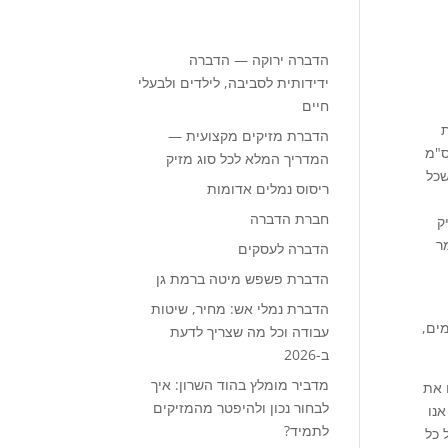
הדברה ירוקה — הדברה
ידידותית לסביבה, לילדים ולבעלי
חיים
ת
הדברת מזיקים מקצועית —
רשות, מעברים, צד הדרכים ושם הוא שומר על לחות גבוהה יותר. צבעו שחום-חום כהה גודלו בין 8-16 ס"מ
המדריך המלא לכל סוג מזיק
ד שכל
ריסוס נמלים אדומות
חברת הדברה
ק
ר
הדברה לעסקים
הדברת פשפש מיטה ברמת גן
הדברת נמלי אש: מחיר, שיטות
ים,
עבודה וכל מה שצריך לדעת
ב-2026
מדביר מומלץ בהוד השרון: איך
 את
לבחור נכון ולהיפטר מהמזיקים
אנו
לתמיד?
 כל