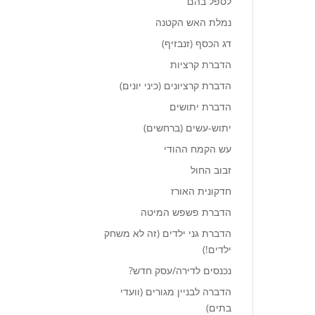
לטפל בהם
נמלת האש הקטנה
דג הכסף (זנבזיף)
הדברת קרציות
הדברת קרציונים (כיני יונים)
הדברת יתושים
יתוש-עשים (ברחשים)
עש הקמח ההודי
זבוב החול
חדקונית האורז
הדברת פשפש המיטה
הדברת גני ילדים (זה לא משחק
ילדים!)
נכנסים לדירה/עסק חדש?
הדברה לבניין מגורים (וועדי
בתים)