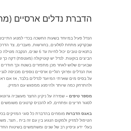
הדברת נדלים ארסיים (מרב
הנדל פעיל במיוחד בשעות החשכה בכדי למנוע התייבשו
הביצים בוקעות. לנדל יש קוטיקולה (מעטפת) דקה כך שה
שבועיים שלוש לאחר מכן מתפזרים בשטח וכך חודרים למ
את הנדלים ופרוקי רגליים ארסיים נוספים מכניסה לג
על בסיס מים שארתי המיועד לנדלים בלבד, אז אם ראי
ולהתרחק כמה שיותר ולהימנע ממפגש עם המזיק.
מספר טיפים –
שמירה על ניקיון החצר מעשביה גרוטאו
לסגור חריצים ופתחים, לא להכניס קרטונים משומשים א
באגס הדברות
מומחים בהדברת כל סוגי המזיקים בכל
הטיפול למזיק ולמקום הנגוע בין עם זה בית , חצר, 
בעלי ידע וניסיון רב של שנים ומשתמשים בשיטות החדש