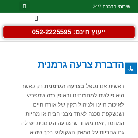
שירותי הדברה 24/7
השבת את ההבזקים
visibility_off
ייעוץ חינם: 052-2225595
סמן כותרות
title
צבע רקע
settings
זום (הקטנה)
הדברת צרעה גרמנית
zoom_out
זום (הגדלה)
zoom_in
הקטנת גופן
remove_circle_outline
ראשית אנו נטפל
בצרעה הגרמנית
רק כאשר
הגדלת גופן
add_circle_outline
היא פולשת למחוזותינו ובאופן כזה שמפריע
גופן קריא
spellcheck
לאיכות חיינו ולניהול תקין של אורח חיים
ושנשקפת סכנה לאחד מבני הבית או מחיות
ניגודיות בהירה
brightness_high
המחמד, זאת מאחר שהצרעה הגרמנית יש לה
ניגודיות כהה
brightness_low
גם אחריות על המאזן האקולוגי בכך שהיא
הוסף קו תחתון לקישורים
format_underlined