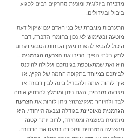
מדבירה ביולוגית ומונעת מחרקים רבים לפגוע
סמן קישורים
font_download
ביבול ובגידולים.
לאפס
cached
את
התערבות מוגברת של בני האדם עם שיקול דעת
כל
מוטעה ובשימוש לא נכון בחומרי הדברה, דבר
האפשרויות
היכול להביא להפרת מאזן הכוחות הטבעי ויגרום
לנזק בלתי הפיך. הכירו את
הצרעה
הגרמנית
–
היא זאת שמתעופפת בגינתכם ועלולה להיכנס
לביתכם במיוחד בתקופה החמה של הקיץ, אז
איך לזהות אותה ולהבדיל בינה לבין דבורה או
מצרעה מזרחית, האם ניתן ומומלץ להרחיק אותה
לבד ולהיזהר מעקיצתה? ניתן לזהות את
הצרעה
הגרמנית
מאופיינת בגודלה וצבעה הייחודי, היא
מזמזמת בעוצמה ומפחידה, לרוב יותר קטנה
מהצרעה המזרחית ומזכירה במעט את הדבורה.