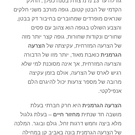
גודלה עד 13 מ"מ צורת בטנה כפלך, החלק
הקדמי של הבטן קטום, גופה מורכב משני חלקים
שנראים מופרדים שמחוברים בחיבור דק בבטן,
והצבע השולט בגופה הוא צהוב עם פסים
שחורים ונקודות שחורות, גופה קצר יותר מזה
של הצרעה המזרחית, עקיצתה של
הצרעה
הגרמנית
כואבת מאוד, יותר מזו של הדבורה
והצרעה המזרחית, אך אינה מסוכנת למי שלא
רגיש לארס של הצרעה, אולם בזמן עקיצה
מרובה של מספר צרעות יכול להיגרם הלם
אנפילקטי.
הצרעה הגרמנית
היא חרק חברתי בעלת
מושבה חד שנתית
מחזור חיים
– בעלת גלגול
מלא ביצה וחמש דרגות זחל, גולם ובוגר. המלכה
של הצרעה הגרמנית בונה באביב קן במחילה