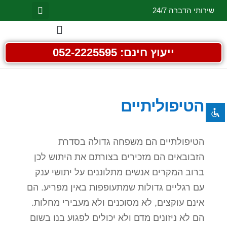
שירותי הדברה 24/7
השבת את ההבזקים
visibility_off
ייעוץ חינם: 052-2225595
סמן כותרות
title
צבע רקע
settings
זום (הקטנה)
הטיפוליתיים
zoom_out
זום (הגדלה)
zoom_in
הקטנת גופן
remove_circle_outline
הטיפולתיים הם משפחה גדולה בסדרת
הגדלת גופן
add_circle_outline
הזבובאים הם מזכירים בצורתם את היתוש לכן
גופן קריא
spellcheck
ברוב המקרים אנשים מתלוננים על יתושי ענק
עם רגליים גדולות שמתעופפות באין מפריע. הם
ניגודיות בהירה
brightness_high
אינם עוקצים, לא מסוכנים ולא מעבירי מחלות.
ניגודיות כהה
brightness_low
הם לא ניזונים מדם ולא יכולים לפגוע בנו בשום
הוסף קו תחתון לקישורים
format_underlined