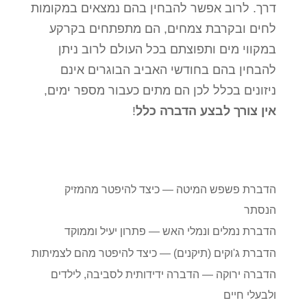
דרך. לרוב אפשר להבחין בהם נמצאים במקומות
סמן קישורים
font_download
לחים ובקרבת צמחים, הם מתפתחים בקרקע
לאפס
cached
במקווי מים ותפוצתם בכל העולם לרוב ניתן
את
להבחין בהם בחודשי האביב הבוגרים אינם
כל
האפשרויות
ניזונים בכלל לכן הם מתים כעבור מספר ימים,
אין צורך לבצע הדברה כלל
!
הדברת פשפש המיטה — כיצד להיפטר מהמזיק
הנסתר
הדברת נמלים ונמלי האש — פתרון יעיל וממוקד
הדברת ג'וקים (תיקנים) — כיצד להיפטר מהם לצמיתות
הדברה ירוקה — הדברה ידידותית לסביבה, לילדים
ולבעלי חיים