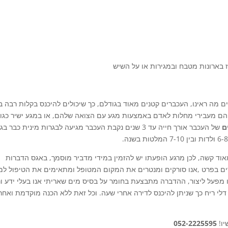
ז בארונות מטבח ובמגירות או על השיש
ם מה ראינו, העכברים קטנים מאוד בגודלם, כך שיכולים להיכנס בקלות רבה ב
 הם מעבירי מחלות לאדם באמצעות מגע עם הצואה שלהם, או במגע ישיר כגון
ם
של העכבר אורך חייה עד 3 שנים נקבת העכבר מגיעה לבגרות מינית כבר בג
וד קשה, לכן מרגע הופעתו יש להזמין במידי מדביר מוסמך,
באגס הדברות
ים בפרט ,אנו סורקים ומנטרים את המקום המטופל ומתאימים את הטיפול למ
ו מפעל ליצור, ההדברה מתבצעת בחומר על בסיס מים שאריתי אנו בעלי ידע וני
י ריח כך שניתן להיכנס לדירה אחרי שעה. וכל זאת ללא הכנה מוקדמת ואחר
יו!
052-2225595