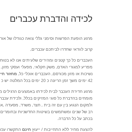
לכידה והדברת עכברים
מרגע הופעת הפרשות וסימני גללי צואה כגודלו של אור
קרוב לוודאי שחדרו לביתכם עכברים,
העכברים כל כך קטנים ומהירים שלעיתים אנו לא בטוחי
מפריע למגורי האדם, משק חקלאי, מפעלי ועסקי מזון,
נשיכות או מזון מכורסם, העכברים אוכלי כל,
מחזור חיי
42 ימים משך זמן הריונה כ 20 ימים בכל המלטה יש כ 6-8 ולדות ובין 7-10 המלטות בשנה.
מרגע חדירת העכבר לבית לכידתו באמצעים הרגילים מא
מומחים בהדברת כל סוגי המזיקים בכלל, ולכידת עכבר
ולמקום הנגוע בין עם זה בית , חצר, משרד, מסעדה ,א
רב של שנים ומשתמשים בשיטות החדשניות ובחומרים דל
בכתב על כל הדברה.
להצעת מחיר ללא התחייבות / ייעוץ
חינם
התקשרו עכש