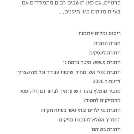
פרטיים, גם כאן תושבים רבים מתמודדים עם
font_download
סמן קישורים
בעיית מזיקים כגון תיקנים,...
לאפס
cached
את
כל
ריסוס נמלים אדומות
האפשרויות
חברת הדברה
הדברה לעסקים
הדברת פשפש מיטה ברמת גן
הדברת נמלי אש: מחיר, שיטות עבודה וכל מה שצריך
לדעת ב-2026
מדביר מומלץ בהוד השרון: איך לבחור נכון ולהיפטר
מהמזיקים לתמיד?
הדברת גני ילדים ובתי ספר בפתח תקווה
המדריך המלא להדברת מזיקים
הדברה בשוהם