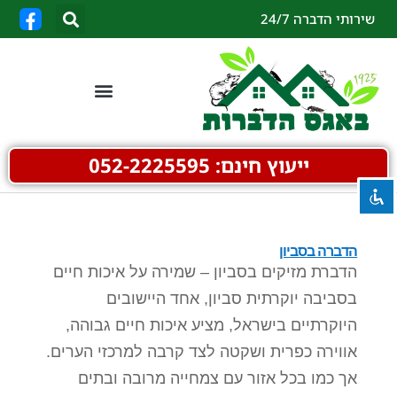
שירותי הדברה 24/7
visibility_off
השבת את ההבזקים
title
סמן כותרות
settings
צבע רקע
ייעוץ חינם: 052-2225595
zoom_out
זום (הקטנה)
zoom_in
זום (הגדלה)
remove_circle_outline
הקטנת גופן
הדברה בסביון
add_circle_outline
הגדלת גופן
הדברת מזיקים בסביון – שמירה על איכות חיים
בסביבה יוקרתית סביון, אחד היישובים
spellcheck
גופן קריא
היוקרתיים בישראל, מציע איכות חיים גבוהה,
brightness_high
ניגודיות בהירה
אווירה כפרית ושקטה לצד קרבה למרכזי הערים.
brightness_low
ניגודיות כהה
אך כמו בכל אזור עם צמחייה מרובה ובתים
format_underlined
הוסף קו תחתון לקישורים