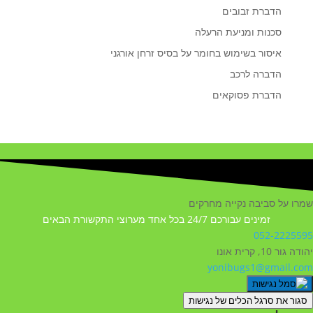
הדברת זבובים
סכנות ומניעת הרעלה
איסור בשימוש בחומר על בסיס זרחן אורגני
הדברה לרכב
הדברת פסוקאים
שמרו על סביבה נקייה מחרקים
זמינים עבורכם 24/7 בכל אחד מערוצי התקשורת הבאים
052-2225595
יהודה גור 10, קרית אונו
yonibugs1@gmail.com
סגור את סרגל הכלים של נגישות