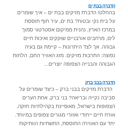
הדברה בבת ים
סמן קישורים
font_download
בהחלט! הדברת מזיקים בבת ים – איך שומרים
לאפס
cached
על בית נקי ובטוח? בת ים, עיר חוף תוססת
את
במרכז הארץ, נהנית ממיקום אסטרטגי סמוך
כל
האפשרויות
לים, מרחבים אורבניים שוקקים ואיכות חיים
גבוהה. אך לצד היתרונות – קיימת גם בעיה
נפוצה: התרבות מזיקים. מזג האוויר החם, הלחות
הגבוהה והבנייה הצפופה יוצרים...
הדברה בבני ברק
הדברת מזיקים בבני ברק – כיצד שומרים על
סביבה נקייה ובריאה? בני ברק, אחת הערים
הצפופות בישראל, מאופיינת בקהילתיות חזקה,
אורח חיים ייחודי ואזורי מגורים צפופים במיוחד.
יחד עם האווירה התוססת, התשתיות הוותיקות