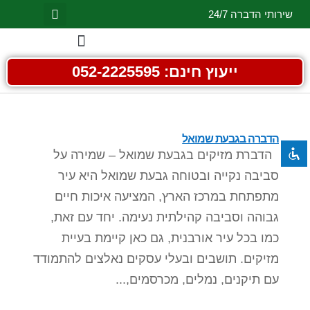
שירותי הדברה 24/7
השבת את ההבזקים
visibility_off
ייעוץ חינם: 052-2225595
סמן כותרות
title
צבע רקע
settings
זום (הקטנה)
הדברה בגבעת שמואל
zoom_out
הדברת מזיקים בגבעת שמואל – שמירה על
זום (הגדלה)
zoom_in
סביבה נקייה ובטוחה גבעת שמואל היא עיר
הקטנת גופן
remove_circle_outline
מתפתחת במרכז הארץ, המציעה איכות חיים
הגדלת גופן
add_circle_outline
גבוהה וסביבה קהילתית נעימה. יחד עם זאת,
גופן קריא
spellcheck
כמו בכל עיר אורבנית, גם כאן קיימת בעיית
ניגודיות בהירה
brightness_high
מזיקים. תושבים ובעלי עסקים נאלצים להתמודד
עם תיקנים, נמלים, מכרסמים,...
ניגודיות כהה
brightness_low
הוסף קו תחתון לקישורים
format_underlined