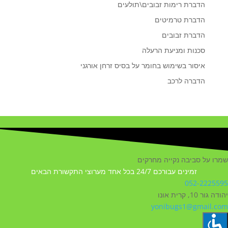
הדברת רימות זבובים\תולעים
הדברת טרמיטים
הדברת זבובים
סכנות ומניעת הרעלה
איסור בשימוש בחומר על בסיס זרחן אורגני
הדברה לרכב
שמרו על סביבה נקייה מחרקים
זמינים עבורכם 24/7 בכל אחד מערוצי התקשורת הבאים
052-2225595
יהודה גור 10, קרית אונו
yonibugs1@gmail.com