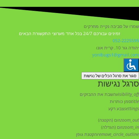
שמרו על סביבה נקייה מחרקים
זמינים עבורכם 24/7 בכל אחד מערוצי התקשורת הבאים
052-2225595
יהודה גור 10, קרית אונו
yonibugs1@gmail.com
סגור את סרגל הכלים של נגישות
סרגל נגישות
visibility_off
השבת את ההבזקים
title
סמן כותרות
settings
צבע רקע
zoom_out
זום (הקטנה)
zoom_in
זום (הגדלה)
remove_circle_outline
הקטנת גופן