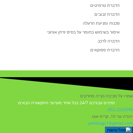
הדברת טרמיטים
הדברת זבובים
סכנות ומניעת הרעלה
איסור בשימוש בחומר על בסיס זרחן אורגני
הדברה לרכב
הדברת פסוקאים
שמרו על סביבה נקייה מחרקים
זמינים עבורכם 24/7 בכל אחד מערוצי התקשורת הבאים
052-2225595
יהודה גור 10, קרית אונו
yonibugs1@gmail.com